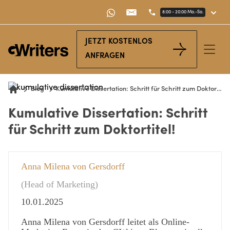
8:00 - 20:00 Mo.-So.
JETZT KOSTENLOS
Open
ANFRAGEN
Blog
Kumulative Dissertation: Schritt für Schritt zum Doktortitel!
Home
Kumulative Dissertation: Schritt
für Schritt zum Doktortitel!
Anna Milena von Gersdorff
(Head of Marketing)
10.01.2025
Anna Milena von Gersdorff leitet als Online-