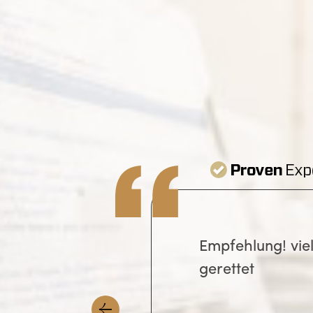
Empfehlung! Ich
günstigeren Age
GWriters. Im mu