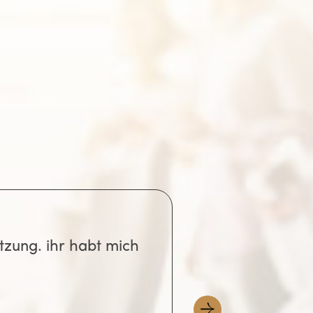
iums zuerst die
ar Versuchen zu
ste Option ist von