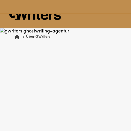
Über GWriters
Home