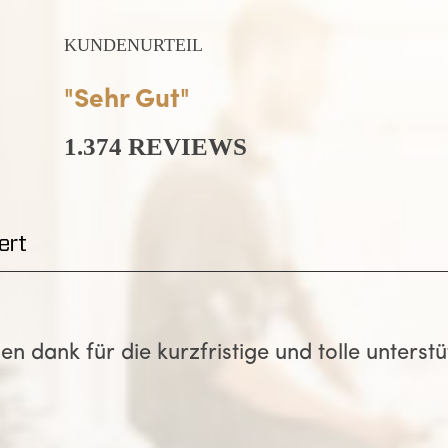
KUNDENURTEIL
"Sehr Gut"
1.374 REVIEWS
 habe während der letzten Jahre meines Stud
nturen ausprobiert und kam erst nach ein pa
ss absagen, dass GWriters mit Abstand die be