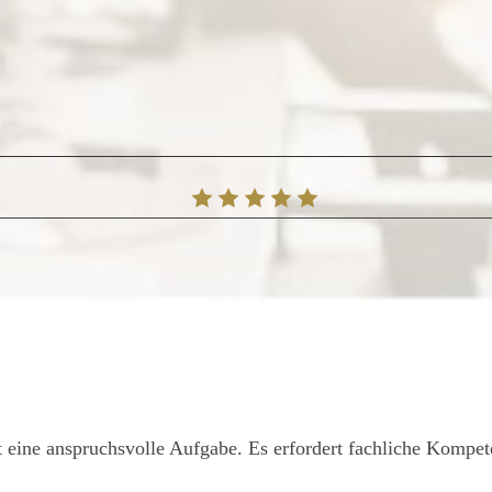
einmal sind alle Mitarbeiter Deutsch, was di
erdem habe ich für mein Geld hier den besten
erhalten. Gern möchte ich Frau Maria Somme
d dem gesamten Auftrag super begleitet hat,
t und dafür gesorgt hat, dass ich am Ende e
ede Arbeit erhalten habe. Von un an, nur noch
st eine anspruchsvolle Aufgabe. Es erfordert fachliche Kompe