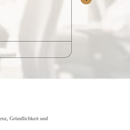
e Kommunikation echt
 Service und die
r besonders loben,
 transparent
ine zu 100%
 GWriters!!!
tenz, Gründlichkeit und