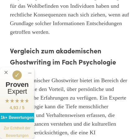
für das Wohlbefinden von Individuen haben und
rechtliche Konsequenzen nach sich ziehen, wenn auf
Grundlage solcher Informationen Entscheidungen
getroffen werden.
Vergleich zum akademischen
Ghostwriting im Fach Psychologie
✕
‒
✓
Ein akademischer Ghostwriter bietet im Bereich der
Proven
Psychologie den Vorteil, über persönliche und
Expert
akademische Erfahrungen zu verfügen. Ein Experte
★
★
★
★
★
in Psychologie kann die Tiefe menschlicher
4,93 / 5
Emotionen und Verhaltensweisen erfassen, die
1k+ Bewertungen
subtilen Nuancen verstehen und die kulturellen
Zur Echtheit der
Kontexte berücksichtigen, die eine KI
Bewertungen