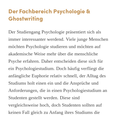
Deutsch, was die
Der Fachbereich Psychologie &
Kommunikation echt
Ghostwriting
erleichtert. Außerdem
habe ich für mein Geld
Der Studiengang Psychologie präsentiert sich als
immer interessanter werdend. Viele junge Menschen
hier den besten Service
möchten Psychologie studieren und möchten auf
und die beste Qualität
akademische Weise mehr über die menschliche
erhalten. Gern möchte
Psyche erfahren. Daher entscheiden diese sich für
ich Frau Maria
ein Psychologiestudium. Doch häufig verfliegt die
Sommer besonders
anfängliche Euphorie relativ schnell, der Alltag des
loben, die mich
Studiums holt einen ein und die Ansprüche und
Anforderungen, die in einen Psychologiestudium an
während dem
Studenten gestellt werden. Diese sind
gesamten Auftrag
vergleichsweise hoch, doch Studenten sollten auf
super begleitet hat,
keinen Fall gleich zu Anfang ihres Studiums die