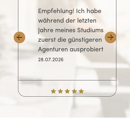
Empfehlung! Ich habe
während der letzten
Jahre meines Studiums
zuerst die günstigeren
Agenturen ausprobiert
und kam erst nach ein
28.07.2026
paar Versuchen zu
GWriters. Im muss
absagen, dass
GWriters mit Abstand
die beste Option ist von
Allen. Zunächst einmal
sind alle Mitarbeiter