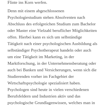
transparent
Flinte ins Korn werfen.
kommuniziert hat und
Denn mit einem abgeschlossenen
dafür gesorgt hat,
Psychologiestudium stehen Absolventen nach
dass ich am Ende eine
Abschluss des erfolgreichen Studium zum Bachelor
oder Master eine Vielzahl beruflicher Möglichkeiten
zu 100%
offen. Hierbei kann es sich um selbständige
zufriedenstellenede
Tätigkeit nach einer psychologischen Ausbildung als
Arbeit erhalten habe.
selbständiger Psychotherapeut handeln oder auch
Von un an, nur noch
um eine Tätigkeit im Marketing, in der
GWriters!!!
Marktforschung, in der Unternehmensberatung oder
auch bei Banken und Versicherungen, wenn sich die
Studierenden vorher im Fachgebiet der
Wirtschaftspsychologie spezialisiert haben.
Psychologen sind heute in vielen verschiedenen
Berufsfeldern und Industrien aktiv und das
psychologische Grundlagenwissen, welches man in