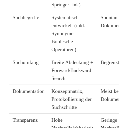
SpringerLink)
Suchbegriffe
Systematisch
Spontan gewä
entwickelt (inkl.
Dokumentati
Synonyme,
Boolesche
Operatoren)
Suchumfang
Breite Abdeckung +
Begrenzte R
Forward/Backward
Search
Dokumentation
Konzeptmatrix,
Meist keine
Protokollierung der
Dokumentati
Suchschritte
Transparenz
Hohe
Geringe