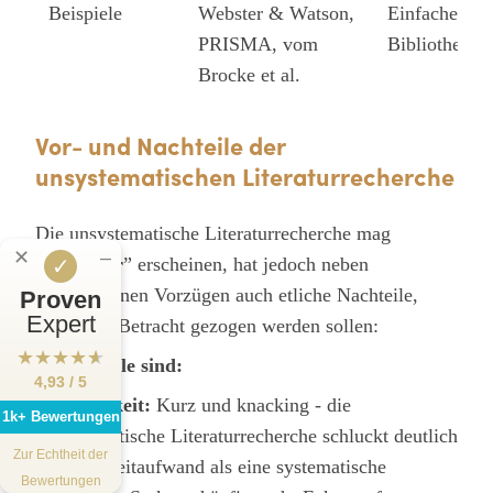
Beispiele
Webster & Watson,
Einfache Inte
PRISMA, vom
Bibliotheksr
Brocke et al.
Vor- und Nachteile der
unsystematischen Literaturrecherche
Die unsystematische Literaturrecherche mag
✕
‒
“
einfacher
” erscheinen, hat jedoch neben
✓
verschiedenen Vorzügen auch etliche Nachteile,
Proven
Expert
welche in Betracht gezogen werden sollen:
★
★
★
★
★
Die Vorteile sind:
4,93 / 5
Schnelligkeit:
Kurz und knacking - die
1k+ Bewertungen
unsystematische Literaturrecherche schluckt deutlich
Zur Echtheit der
weniger Zeitaufwand als eine systematische
Bewertungen