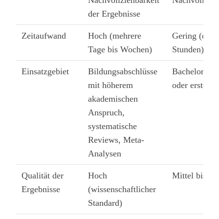
Nachvollziehbarkeit
Nachvollzieh
der Ergebnisse
Zeitaufwand
Hoch (mehrere
Gering (oft 
Tage bis Wochen)
Stunden)
Einsatzgebiet
Bildungsabschlüsse
Bachelor-/Se
mit höherem
oder erste Or
akademischen
Anspruch,
systematische
Reviews, Meta-
Analysen
Qualität der
Hoch
Mittel bis ge
Ergebnisse
(wissenschaftlicher
Standard)