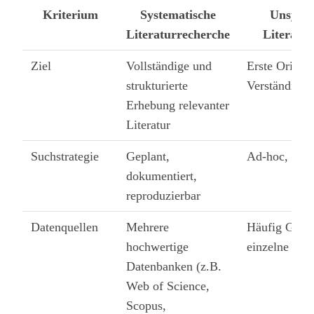
Kriterium
Systematische
Unsyste
Literaturrecherche
Literatu
Ziel
Vollständige und
Erste Orienti
strukturierte
Verständnis
Erhebung relevanter
Literatur
Suchstrategie
Geplant,
Ad-hoc, nicht
dokumentiert,
reproduzierbar
Datenquellen
Mehrere
Häufig Googl
hochwertige
einzelne Büc
Datenbanken (z.B.
Web of Science,
Scopus,